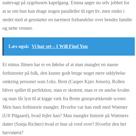
nattevagt på sygehusets kapelgang. Emma søger nu selv jobbet for
at se om hun kan drage nogen paralleller til eget liv, men ender i
stedet med at genstarter en nærmest forbandelse over hendes familie
og tætte venner.
Læs også:
Vi har set – I Will Find You
Et minus filmen har er en følelse af at man mangler en masse
forhistorier på folk, den kunne godt bruge noget mere uddybelse
omkring personer som f.eks. Bent (Casper Kjær Jensen), Rollen
bliver spillet til perfektion, man er skræmt, man er en anelse kvalm
og man får lyst til at kigge væk fra Bents gruopvækkende scener.
Men hans forhistorie mangler. Hvorfor var han endt med Wørmer
(Ulf Pilgaard), hvad fejler han? Man mangler historie på Wørmers
datter (Sonja Richter) hvad er hun så vred over? Hvorfor den her
hævntørst?