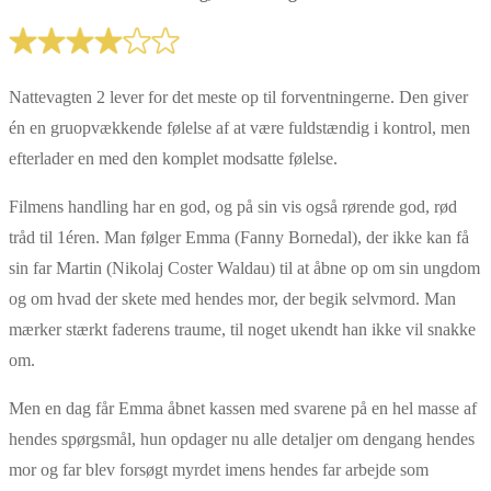
Nattevagten 2 lever for det meste op til forventningerne. Den giver
én en gruopvækkende følelse af at være fuldstændig i kontrol, men
efterlader en med den komplet modsatte følelse.
Filmens handling har en god, og på sin vis også rørende god, rød
tråd til 1éren. Man følger Emma (Fanny Bornedal), der ikke kan få
sin far Martin (Nikolaj Coster Waldau) til at åbne op om sin ungdom
og om hvad der skete med hendes mor, der begik selvmord. Man
mærker stærkt faderens traume, til noget ukendt han ikke vil snakke
om.
Men en dag får Emma åbnet kassen med svarene på en hel masse af
hendes spørgsmål, hun opdager nu alle detaljer om dengang hendes
mor og far blev forsøgt myrdet imens hendes far arbejde som