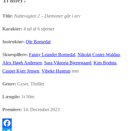
Trailer:
Title:
Nattevagten 2 – Dæmoner går i arv
Karakter:
4 ud af 6 stjerner
Instruktør:
Ole Bornedal
Skuespillere:
Fanny Leander Bornedal
,
Nikolaj Coster-Waldau
,
Alex Høgh Andersen
,
Sara Viktoria Bjerregaard
,
Kim Bodnia
,
Casper Kjær Jensen
,
Vibeke Hastrup
mm
Genre:
Gyser, Thriller
Længde:
1t 50m
Premiere:
14. December 2023