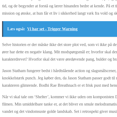
tid, og de begynder at forstå og lærer hinanden bedre at kende. På et ti
mission og ønske, at hun får et liv i sikkerhed langt væk fra vold og
Læs også:
Vi har set - Trigger Warning
Selve historien er der måske ikke det store plot ved, som vi ikke på de
ører har dette en negativ klang. Mit modspørgsmål er; hvorfor skal
karakterdrevet? Hvorfor skal det være øredøvende pang, bulder og br
Jason Statham fungerer bedst i hårdtslående action og slagsmålscener, i
knokkelstærk punch. Jeg køber den, da Jason Statham passer godt til ro
karakteren glimrende. Bodhi Rae Breathnach er et frisk pust med hendes
Når vi skal tale om ‘Shelter’, kommer vi ikke uden om komponisten Da
filmen. Min umiddelbare tanke er, at det bliver en smule melodramatis
vandet og det vindomsuste golde landskab. Set i retrospekt giver musi