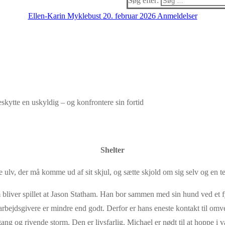
Søg efter:
Ellen-Karin Myklebust
20. februar 2026
Anmeldelser
skytte en uskyldig – og konfrontere sin fortid
Shelter
e ulv, der må komme ud af sit skjul, og sætte skjold om sig selv og en t
liver spillet at Jason Statham. Han bor sammen med sin hund ved et fyrt
e arbejdsgivere er mindre end godt. Derfor er hans eneste kontakt til 
ng og rivende storm. Den er livsfarlig. Michael er nødt til at hoppe i 