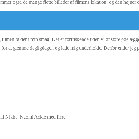
mer også de mange flotte billeder af filmens lokation, og den højner og
dt, og filmen falder i min smag. Det er forfriskende uden vildt store ødel
d for at glemme dagligdagen og lade mig underholde. Derfor ender jeg på
Bill Nighy, Naomi Ackie med flere