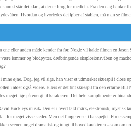
dspunkt står det klart, at der er brug for medicin. Fra den dag banker for
 skydevåben. Hvordan og hvorledes det løber af stablen, må man se filmen
n ene eller anden måde kender fra før. Nogle vil kalde filmen en Jason S
 der være lemmer og blodpytter, dødbringende eksplosionsvåben og mac
ag?
 mine øjne. Dog, jeg vil sige, han viser et udmærket skuespil i close up
llen i alder også videre. Ellers er det fint skuespil fra den erfarne Bi
 meget lige på energi til karakteren. Det hele komplimenterer hinanden,
vid Buckleys musik. Den er i hvert fald mørk, elektronisk, mystisk ta
k – for meget visse steder. Men det fungerer set i bakspejlet. For eksem
kken scenen noget dramatisk og tungt til hovedkarakteren – som om noge