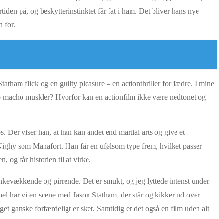
tiden på, og beskytterinstinktet får fat i ham. Det bliver hans nye
 for.
tatham flick og en guilty pleasure – en actionthriller for fædre. I mine
ho macho muskler? Hvorfor kan en actionfilm ikke være nedtonet og
s. Der viser han, at han kan andet end martial arts og give et
ll Nighy som Manafort. Han får en ufølsom type frem, hvilket passer
 og får historien til at virke.
nkevækkende og pirrende. Det er smukt, og jeg lyttede intenst under
pel har vi en scene med Jason Statham, der står og kikker ud over
t ganske forfærdeligt er sket. Samtidig er det også en film uden alt