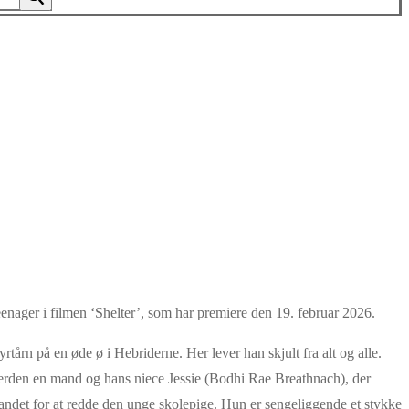
eenager i filmen ‘Shelter’, som har premiere den 19. februar 2026.
årn på en øde ø i Hebriderne. Her lever han skjult fra alt og alle.
omverden en mand og hans niece Jessie (Bodhi Rae Breathnach), der
vandet for at redde den unge skolepige. Hun er sengeliggende et stykke