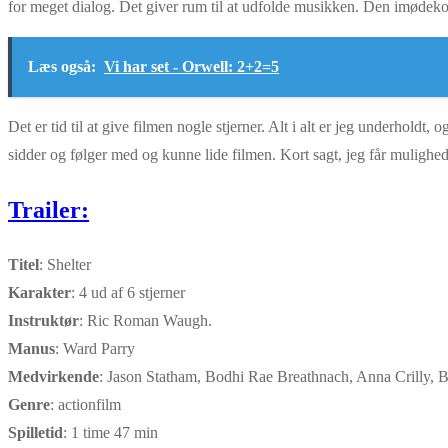
for meget dialog. Det giver rum til at udfolde musikken. Den imødekom
Læs også:
Vi har set - Orwell: 2+2=5
Det er tid til at give filmen nogle stjerner. Alt i alt er jeg underhol
sidder og følger med og kunne lide filmen. Kort sagt, jeg får mulighe
Trailer:
Titel
: Shelter
Karakter
: 4 ud af 6 stjerner
Instruktør
: Ric Roman Waugh.
Manus
: Ward Parry
Medvirkende
: Jason Statham, Bodhi Rae Breathnach, Anna Crilly, 
Genre
: actionfilm
Spilletid
: 1 time 47 min