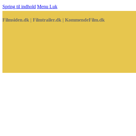
Spring til indhold
Menu
Luk
Filmsiden.dk | Filmtrailer.dk | KommendeFilm.dk