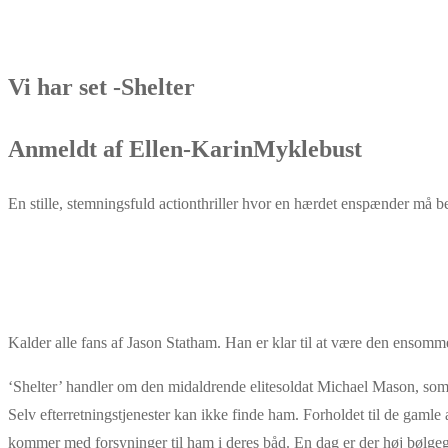
Vi har set -Shelter
Anmeldt af Ellen-KarinMyklebust
En stille, stemningsfuld actionthriller hvor en hærdet enspænder må be
Kalder alle fans af Jason Statham. Han er klar til at være den ensomm
‘Shelter’ handler om den midaldrende elitesoldat Michael Mason, som b
Selv efterretningstjenester kan ikke finde ham. Forholdet til de gaml
kommer med forsyninger til ham i deres båd. En dag er der høj bølgega