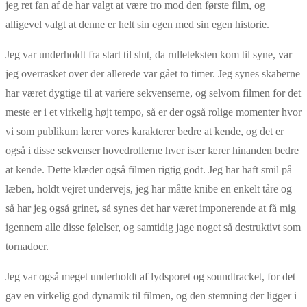
jeg ret fan af de har valgt at være tro mod den første film, og
alligevel valgt at denne er helt sin egen med sin egen historie.
Jeg var underholdt fra start til slut, da rulleteksten kom til syne, var
jeg overrasket over der allerede var gået to timer. Jeg synes skaberne
har været dygtige til at variere sekvenserne, og selvom filmen for det
meste er i et virkelig højt tempo, så er der også rolige momenter hvor
vi som publikum lærer vores karakterer bedre at kende, og det er
også i disse sekvenser hovedrollerne hver især lærer hinanden bedre
at kende. Dette klæder også filmen rigtig godt. Jeg har haft smil på
læben, holdt vejret undervejs, jeg har måtte knibe en enkelt tåre og
så har jeg også grinet, så synes det har været imponerende at få mig
igennem alle disse følelser, og samtidig jage noget så destruktivt som
tornadoer.
Jeg var også meget underholdt af lydsporet og soundtracket, for det
gav en virkelig god dynamik til filmen, og den stemning der ligger i