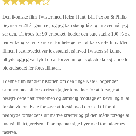
Den ikoniske film Twister med Helen Hunt, Bill Paxton & Philip
Seymor er 28 år gammel, og jeg kan stadig få sug i maven når jeg
ser den. Til trods for 90’er looket, holder den bare stadig 100 % og
har virkelig sat en standard for hele genren af katastrofe film. Med
filmen i baghovedet var jeg spændt på hvad Twisters så kunne
tilbyde og jeg var fyldt op af forventningens glæde da jeg landede i
biografsædet før forestillingen.
I denne film handler historien om den unge Kate Cooper der
sammen med sit forskerteam jagter tornadoer for at forsøge at
besejre dette naturfænomen og samtidig modtage en bevilling til at
forske videre. Kate forsøger at forstå hvad der skal til for at
nedbryde tornadoens ultimative kræfter og på den måde forsøge at
undgå tilintetgørelsen af kæmpemæssige byer med tornadoernes
raseren.