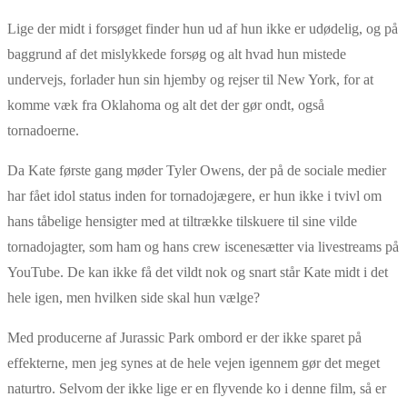
Lige der midt i forsøget finder hun ud af hun ikke er udødelig, og på
baggrund af det mislykkede forsøg og alt hvad hun mistede
undervejs, forlader hun sin hjemby og rejser til New York, for at
komme væk fra Oklahoma og alt det der gør ondt, også
tornadoerne.
Da Kate første gang møder Tyler Owens, der på de sociale medier
har fået idol status inden for tornadojægere, er hun ikke i tvivl om
hans tåbelige hensigter med at tiltrække tilskuere til sine vilde
tornadojagter, som ham og hans crew iscenesætter via livestreams på
YouTube. De kan ikke få det vildt nok og snart står Kate midt i det
hele igen, men hvilken side skal hun vælge?
Med producerne af Jurassic Park ombord er der ikke sparet på
effekterne, men jeg synes at de hele vejen igennem gør det meget
naturtro. Selvom der ikke lige er en flyvende ko i denne film, så er