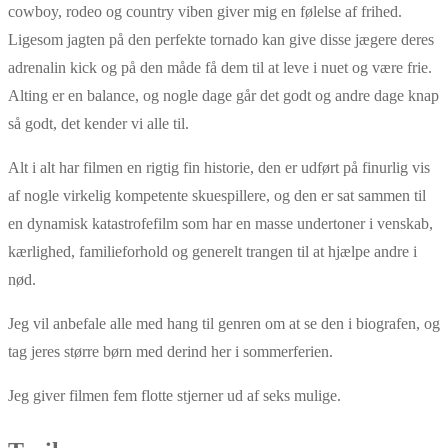
cowboy, rodeo og country viben giver mig en følelse af frihed.
Ligesom jagten på den perfekte tornado kan give disse jægere deres
adrenalin kick og på den måde få dem til at leve i nuet og være frie.
Alting er en balance, og nogle dage går det godt og andre dage knap
så godt, det kender vi alle til.
Alt i alt har filmen en rigtig fin historie, den er udført på finurlig vis
af nogle virkelig kompetente skuespillere, og den er sat sammen til
en dynamisk katastrofefilm som har en masse undertoner i venskab,
kærlighed, familieforhold og generelt trangen til at hjælpe andre i
nød.
Jeg vil anbefale alle med hang til genren om at se den i biografen, og
tag jeres større børn med derind her i sommerferien.
Jeg giver filmen fem flotte stjerner ud af seks mulige.