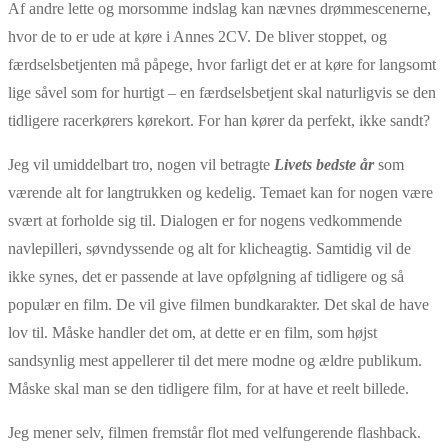
Af andre lette og morsomme indslag kan nævnes drømmescenerne,
hvor de to er ude at køre i Annes 2CV. De bliver stoppet, og
færdselsbetjenten må påpege, hvor farligt det er at køre for langsomt
lige såvel som for hurtigt – en færdselsbetjent skal naturligvis se den
tidligere racerkørers kørekort. For han kører da perfekt, ikke sandt?
Jeg vil umiddelbart tro, nogen vil betragte
Livets bedste år
som
værende alt for langtrukken og kedelig. Temaet kan for nogen være
svært at forholde sig til. Dialogen er for nogens vedkommende
navlepilleri, søvndyssende og alt for klicheagtig. Samtidig vil de
ikke synes, det er passende at lave opfølgning af tidligere og så
populær en film. De vil give filmen bundkarakter. Det skal de have
lov til. Måske handler det om, at dette er en film, som højst
sandsynlig mest appellerer til det mere modne og ældre publikum.
Måske skal man se den tidligere film, for at have et reelt billede.
Jeg mener selv, filmen fremstår flot med velfungerende flashback.