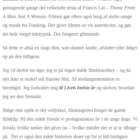
gentagende gange det velkendte tema af Francis Lai –
Theme From
A Man And A Woman
. Filmen gør ellers også brug af andre sange
og musik fra Frankrig. Der giver filmen en vis autenticitet, og gør
det hele meget tidstypisk. Det fungerer glimrende.
Så dette er altså en slags film, som danner krølle, afslutter eller følger
op på den tidligere.
Jeg vil derfor nu sige; jeg er på ingen måde filmhistoriker – og da
slet ikke et orakel udi franske film. Så modargumentation er
berettiget. Jeg forholder mig
til Livets bedste år
og skriver, hvordan
jeg ser den fremstår.
Ifølge min optik er det vellykket, filmmageren bruger de gamle
filmklip. På den måde forstår vi protagonistens liv i de unge dage. Vi
forstår, hvilke tanker det giver nu – hvilke minder der er at se tilbage
på. Det er også den måde historien skuer op for et lidt hurtigere