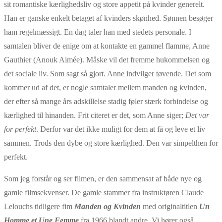
sit romantiske kærlighedsliv og store appetit på kvinder generelt.
Han er ganske enkelt betaget af kvinders skønhed. Sønnen besøger
ham regelmæssigt. En dag taler han med stedets personale. I
samtalen bliver de enige om at kontakte en gammel flamme, Anne
Gauthier (Anouk Aimée). Måske vil det fremme hukommelsen og
det sociale liv. Som sagt så gjort. Anne indvilger tøvende. Det som
kommer ud af det, er nogle samtaler mellem manden og kvinden,
der efter så mange års adskillelse stadig føler stærk forbindelse og
kærlighed til hinanden. Frit citeret er det, som Anne siger;
Det var
for perfekt
. Derfor var det ikke muligt for dem at få og leve et liv
sammen. Trods den dybe og store kærlighed. Den var simpelthen for
perfekt.
Som jeg forstår og ser filmen, er den sammensat af både nye og
gamle filmsekvenser. De gamle stammer fra instruktøren Claude
Lelouchs tidligere fim
Manden og Kvinden
med originaltitlen
Un
Homme et Une Femme
fra 1966 blandt andre. Vi hører også