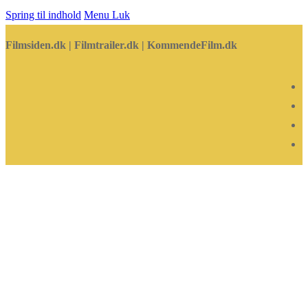
Spring til indhold
Menu
Luk
Filmsiden.dk | Filmtrailer.dk | KommendeFilm.dk