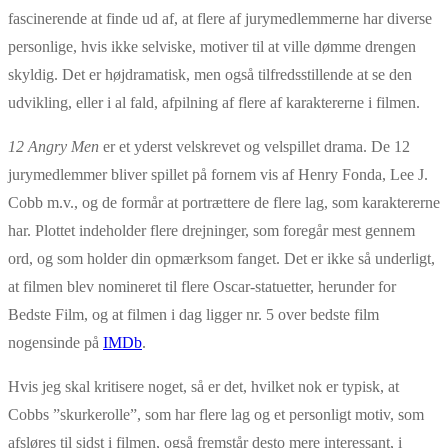
fascinerende at finde ud af, at flere af jurymedlemmerne har diverse
personlige, hvis ikke selviske, motiver til at ville dømme drengen
skyldig. Det er højdramatisk, men også tilfredsstillende at se den
udvikling, eller i al fald, afpilning af flere af karaktererne i filmen.
12 Angry Men
er et yderst velskrevet og velspillet drama. De 12
jurymedlemmer bliver spillet på fornem vis af Henry Fonda, Lee J.
Cobb m.v., og de formår at portrættere de flere lag, som karaktererne
har. Plottet indeholder flere drejninger, som foregår mest gennem
ord, og som holder din opmærksom fanget. Det er ikke så underligt,
at filmen blev nomineret til flere Oscar-statuetter, herunder for
Bedste Film, og at filmen i dag ligger nr. 5 over bedste film
nogensinde på
IMDb
.
Hvis jeg skal kritisere noget, så er det, hvilket nok er typisk, at
Cobbs ”skurkerolle”, som har flere lag og et personligt motiv, som
afsløres til sidst i filmen, også fremstår desto mere interessant, i