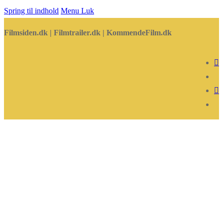
Spring til indhold
Menu
Luk
Filmsiden.dk | Filmtrailer.dk | KommendeFilm.dk