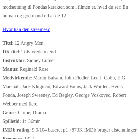
modsætning til Fondas karakter, som i filmen er, hvad du ser: Én
human og god mand ud af de 12.
Hvor kan den streames?
Titel
: 12 Angry Men
DK tite
l: Tolv vrede mænd
Instruktør
: Sidney Lumet
Manus
: Reginald Rose
Medvirkende
: Martin Balsam, John Fiedler, Lee J. Cobb, E.G.
Marshall, Jack Klugman, Edward Binns, Jack Warden, Henry
Fonda, Joseph Sweeney, Ed Begley, George Voskovec, Robert
Webber med flere.
Genre
: Crime, Drama
Spilletid
: 1t 36min
IMDb rating
: 9,0/10– baseret på +873K IMDb bruger afstemninger
Premiere
: 1957