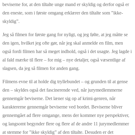
beviserne for, at den tiltalte unge mand er skyldig og derfor også er
den eneste, som i første omgang erklærer den tiltalte som ”ikke-
skyldig”.
Jeg så filmen for første gang for nyligt, og jeg følte, at jeg måtte se
den igen, hvilket jeg ofte gør, når jeg skal anmelde en film, men
også fordi filmen har så meget indhold, også i det usagte. Jeg lagde i
al fald mærke til flere – for mig – nye detaljer, også væsentlige af
slagsen, da jeg så filmen for anden gang.
Filmens evne til at holde dig tryllebundet – og grunden til at gense
den – skyldes også det fascinerende ved, når jurymedlemmerne
gennemgår beviserne. Det læner sig op af krimi-genren, når
karaktererne gennemgår beviserne ved bordet. Beviserne bliver
gennemgået ad flere omgange, mens der kommer nye perspektiver,
og langsomt begynder flere og flere af de andre 11 jurymedlemmer
at stemme for ”ikke skyldig” af den tiltalte. Desuden er det