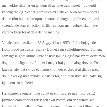
men ældre film har en tendens til at have dels meget – og dertil
kedelig dialog. Scener, som føles ret statiske. Men manuskriptet i
denne film holder din opmærksomhed fanget, og filmen er ligeså
spændende som en action-thriller, selvom man velnok skal have
være voksen for at dele denne mening.
Vi taler om klassikeren
12 Angry Men
(1957) af den højagtede
Hollywood-instruktør Sidney Lumet i sin spillefilmsdebut. Filmen,
som ligeså godt kunne være et skuespil, og også har været dette men
dog oprindeligt en tv-film, er i meget høj grad dialog-dreven. Det
kræver talent at skrive et manuskript, der er drevet af dialog med
drejninger og ikke mindst substans for, at filmen ikke skal halte sig
igennem sin spilletid.
Handlingens omdrejningspunkt er en mordretssag, hvor de 12
jurymedlemmer efter retssagen skal votere, om den tiltalte skal
kendes skyldig eller ej. Det bliver nævnte flere gange i filmen, at