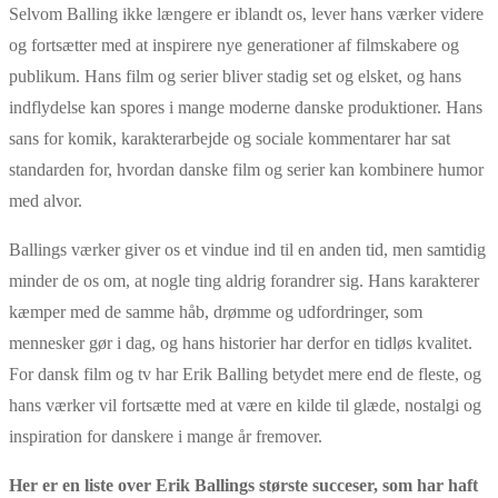
Selvom Balling ikke længere er iblandt os, lever hans værker videre
og fortsætter med at inspirere nye generationer af filmskabere og
publikum. Hans film og serier bliver stadig set og elsket, og hans
indflydelse kan spores i mange moderne danske produktioner. Hans
sans for komik, karakterarbejde og sociale kommentarer har sat
standarden for, hvordan danske film og serier kan kombinere humor
med alvor.
Ballings værker giver os et vindue ind til en anden tid, men samtidig
minder de os om, at nogle ting aldrig forandrer sig. Hans karakterer
kæmper med de samme håb, drømme og udfordringer, som
mennesker gør i dag, og hans historier har derfor en tidløs kvalitet.
For dansk film og tv har Erik Balling betydet mere end de fleste, og
hans værker vil fortsætte med at være en kilde til glæde, nostalgi og
inspiration for danskere i mange år fremover.
Her er en liste over Erik Ballings største succeser, som har haft