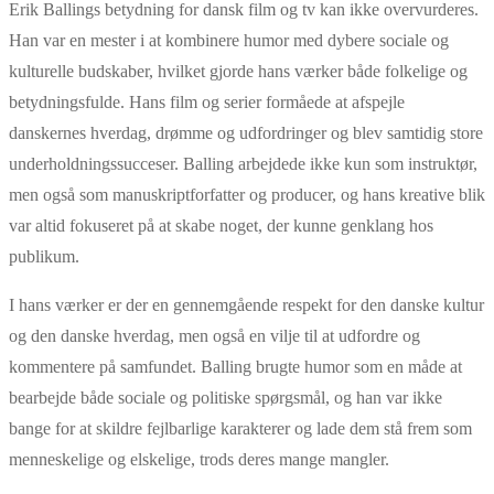
Erik Ballings betydning for dansk film og tv kan ikke overvurderes.
Han var en mester i at kombinere humor med dybere sociale og
kulturelle budskaber, hvilket gjorde hans værker både folkelige og
betydningsfulde. Hans film og serier formåede at afspejle
danskernes hverdag, drømme og udfordringer og blev samtidig store
underholdningssucceser. Balling arbejdede ikke kun som instruktør,
men også som manuskriptforfatter og producer, og hans kreative blik
var altid fokuseret på at skabe noget, der kunne genklang hos
publikum.
I hans værker er der en gennemgående respekt for den danske kultur
og den danske hverdag, men også en vilje til at udfordre og
kommentere på samfundet. Balling brugte humor som en måde at
bearbejde både sociale og politiske spørgsmål, og han var ikke
bange for at skildre fejlbarlige karakterer og lade dem stå frem som
menneskelige og elskelige, trods deres mange mangler.