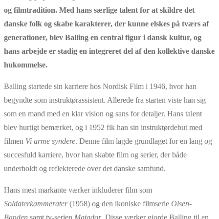
og filmtradition. Med hans særlige talent for at skildre det
danske folk og skabe karakterer, der kunne elskes på tværs af
generationer, blev Balling en central figur i dansk kultur, og
hans arbejde er stadig en integreret del af den kollektive danske
hukommelse.
Balling startede sin karriere hos Nordisk Film i 1946, hvor han
begyndte som instruktørassistent. Allerede fra starten viste han sig
som en mand med en klar vision og sans for detaljer. Hans talent
blev hurtigt bemærket, og i 1952 fik han sin instruktørdebut med
filmen
Vi arme syndere
. Denne film lagde grundlaget for en lang og
succesfuld karriere, hvor han skabte film og serier, der både
underholdt og reflekterede over det danske samfund.
Hans mest markante værker inkluderer film som
Soldaterkammerater
(1958) og den ikoniske filmserie
Olsen-
Banden
samt tv-serien
Matador
. Disse værker gjorde Balling til en