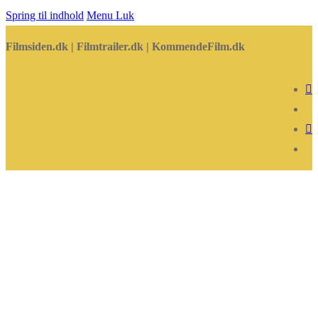
Spring til indhold
Menu
Luk
Filmsiden.dk | Filmtrailer.dk | KommendeFilm.dk