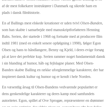
af de mest folkekære instruktører i Danmark og sikrede ham en
plads i dansk filmhistorie.
En af Ballings mest elskede kreationer er uden tvivl
Olsen-Banden
,
som han skabte i samarbejde med manuskriptforfatteren Henning
Bahs. Serien, der startede i 1968 og fortsatte med at producere film
indtil 1981 (med en enkelt senere opfølgning i 1998), følger Egon
Olsen og hans to håndlangere, Benny og Kjeld, i deres evige forsøg
på at lave det perfekte kup. Serien rammer noget fundamentalt dansk
i sin blanding af humor, håb og fejlslagne planer. Med Olsen-
Banden skabte Balling en række uforglemmelige karakterer, der har
inspireret dansk kultur og humor og er kendt i hele Norden.
En væsentlig årsag til Olsen-Bandens vedvarende popularitet er
dens genkendelige karakterer og deres kamp mod samfundets
autoriteter. Egon, spillet af Ove Sprogøe, repræsenterer en drømmer