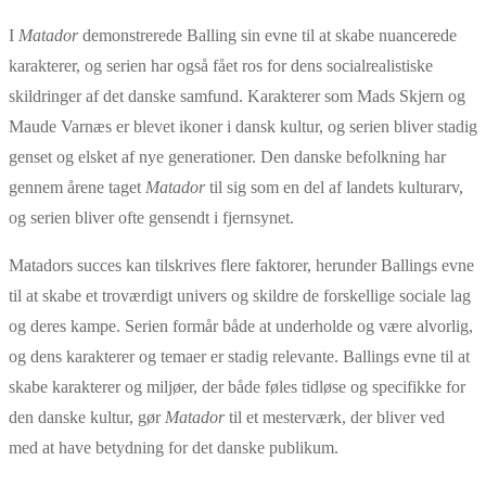
I
Matador
demonstrerede Balling sin evne til at skabe nuancerede
karakterer, og serien har også fået ros for dens socialrealistiske
skildringer af det danske samfund. Karakterer som Mads Skjern og
Maude Varnæs er blevet ikoner i dansk kultur, og serien bliver stadig
genset og elsket af nye generationer. Den danske befolkning har
gennem årene taget
Matador
til sig som en del af landets kulturarv,
og serien bliver ofte gensendt i fjernsynet.
Matadors succes kan tilskrives flere faktorer, herunder Ballings evne
til at skabe et troværdigt univers og skildre de forskellige sociale lag
og deres kampe. Serien formår både at underholde og være alvorlig,
og dens karakterer og temaer er stadig relevante. Ballings evne til at
skabe karakterer og miljøer, der både føles tidløse og specifikke for
den danske kultur, gør
Matador
til et mesterværk, der bliver ved
med at have betydning for det danske publikum.