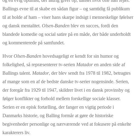
og en evig optimist, der aldrig giver op, uanset hvor ofte han fejler.
Ballings evne til at skabe en sådan figur – og samtidig få publikum
til at holde af ham – viser hans skarpe indsigt i menneskelige følelser
og dansk mentalitet.
Olsen-Banden
blev en succes, fordi den
blandede komedie og social satire på en måde, der både underholdt
og kommenterede på samfundet.
Hvor
Olsen-Banden
hovedsageligt er kendt for sin humor og
folkelighed, så repræsenterer tv-serien
Matador
en anden side af
Ballings talent.
Matador
, der blev sendt fra 1978 til 1982, betragtes
af mange som en af de bedste danske tv-serier nogensinde. Serien,
der foregår fra 1929 til 1947, skildrer livet i en dansk provinsby og
følger konflikter og forhold mellem forskellige sociale klasser.
Serien er en episk fortælling, der fanger en vigtig periode i
Danmarks historie, og Balling formår at gøre de historiske
begivenheder personlige og nærværende ved at fokusere på enkelte
karakterers liv.