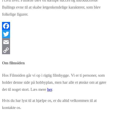
i civil livet. Filmene blev en kæmpe succes og introducerede
Ballings evne til at skabe letgenkendelige karakterer, som blev
folkelige figurer.
Facebook
Twitter
Email
Copy
Om filmsiden
Link
Hos Filmsiden går vi op i rigtig filmhygge. Vi er ti personer, som
holder denne side på hobbyplan, men har alle et ønske om at gøre
det til noget stort. Læs mere
her
.
Hvis du har lyst til at hjælpe os, er du altid velkommen til at
kontakte os.