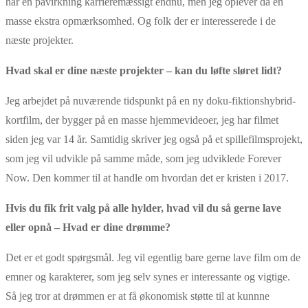
har en påvirkning karrieremæssigt endnu, men jeg oplever da en
masse ekstra opmærksomhed. Og folk der er interesserede i de
næste projekter.
Hvad skal er dine næste projekter – kan du løfte sløret lidt?
Jeg arbejdet på nuværende tidspunkt på en ny doku-fiktionshybrid-
kortfilm, der bygger på en masse hjemmevideoer, jeg har filmet
siden jeg var 14 år. Samtidig skriver jeg også på et spillefilmsprojekt,
som jeg vil udvikle på samme måde, som jeg udviklede Forever
Now. Den kommer til at handle om hvordan det er kristen i 2017.
Hvis du fik frit valg på alle hylder, hvad vil du så gerne lave
eller opnå – Hvad er dine drømme?
Det er et godt spørgsmål. Jeg vil egentlig bare gerne lave film om de
emner og karakterer, som jeg selv synes er interessante og vigtige.
Så jeg tror at drømmen er at få økonomisk støtte til at kunnne