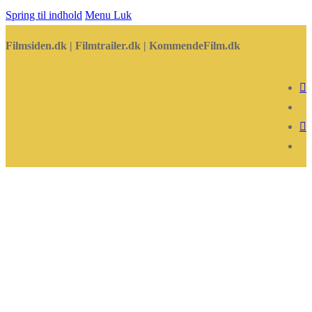
Spring til indhold
Menu
Luk
Filmsiden.dk | Filmtrailer.dk | KommendeFilm.dk