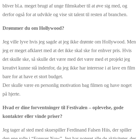
bliver bl.a. meget brugt af unge filmskaber til at øve sig med, og
derfor også for at udvikle og vise sit talent til resten af branchen.
Drømmer du om Hollywood?
Jeg ville lyve hvis jeg sagde at jeg ikke drømte om Hollywood. Men
jeg er meget afklaret med at det ikke skal ske for enhver pris. Hvis
det skulle ske, så skulle det være med det være med et projekt jeg
kreativt kunne stå indenfor, da jeg ikke har interesse i at lave en film
bare for at have et stort budget.
Der skulle være en personlig motivation bag filmen og have noget
på hjerte.
Hvad er dine forventninger til Festivalen – oplevelse, gode
kontakter eller vinde priser?
Jeg tager af sted med skuespiller Ferdinand Falsen Hiis, der spiller
den ene rolle i “Forever Now”. Jeg har noteret alle de aktiviteter, der