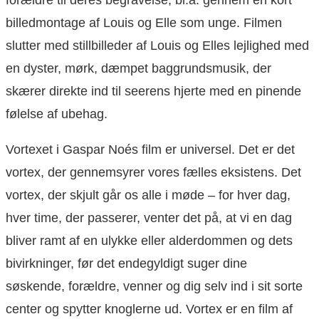
forældre til deres begravelse, bl.a. gennem en kort
billedmontage af Louis og Elle som unge. Filmen
slutter med stillbilleder af Louis og Elles lejlighed med
en dyster, mørk, dæmpet baggrundsmusik, der
skærer direkte ind til seerens hjerte med en pinende
følelse af ubehag.
Vortexet i Gaspar Noés film er universel. Det er det
vortex, der gennemsyrer vores fælles eksistens. Det
vortex, der skjult går os alle i møde – for hver dag,
hver time, der passerer, venter det på, at vi en dag
bliver ramt af en ulykke eller alderdommen og dets
bivirkninger, før det endegyldigt suger dine
søskende, forældre, venner og dig selv ind i sit sorte
center og spytter knoglerne ud. Vortex er en film af