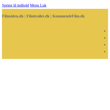
Spring til indhold
Menu
Luk
Filmsiden.dk | Filmtrailer.dk | KommendeFilm.dk