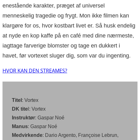
enestående karakter, præget af universel
menneskelig tragedie og frygt. Mon ikke filmen kan
klargøre for os, hvor kostbart livet er. Så husk endelig
at nyde en kop kaffe på en café med dine nærmeste,
iagttage farverige blomster og tage en dukkert i
havet, før vortexet sluger dig, som var du ingenting.
HVOR KAN DEN STREAMES?
Titel
: Vortex
DK tite
l: Vortex
Instruktør
: Gaspar Noé
Manus
: Gaspar Noé
Medvirkende
: Dario Argento, Françoise Lebrun,