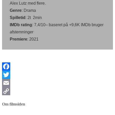
Alex Lutz med flere.
Genre
: Drama
Spilletid
: 2t 2min
IMDb rating
: 7,4/10– baseret på +9,6K IMDb bruger
afstemninger
Premiere
: 2021
Facebook
Twitter
Email
Copy
Om filmsiden
Link