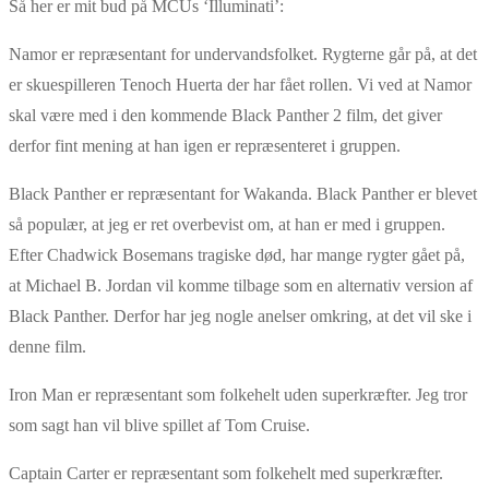
Så her er mit bud på MCUs ‘Illuminati’:
Namor er repræsentant for undervandsfolket. Rygterne går på, at det
er skuespilleren Tenoch Huerta der har fået rollen. Vi ved at Namor
skal være med i den kommende Black Panther 2 film, det giver
derfor fint mening at han igen er repræsenteret i gruppen.
Black Panther er repræsentant for Wakanda. Black Panther er blevet
så populær, at jeg er ret overbevist om, at han er med i gruppen.
Efter Chadwick Bosemans tragiske død, har mange rygter gået på,
at Michael B. Jordan vil komme tilbage som en alternativ version af
Black Panther. Derfor har jeg nogle anelser omkring, at det vil ske i
denne film.
Iron Man er repræsentant som folkehelt uden superkræfter. Jeg tror
som sagt han vil blive spillet af Tom Cruise.
Captain Carter er repræsentant som folkehelt med superkræfter.