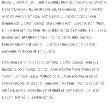
længe tiltænkt rollen. I sidste øjeblik, blev det heldigvis lavet om til
Robert Downey Jr., og det tror jeg, vi er mange, der er glade for.
Men nu går rygterne på, Tom Criuse vil gæsteoptræde i den
kommende Doctor Strange film i rollen som ‘Superior Iron Man’.
En version af ‘Iron Man’ der er ikke har lært sin lektie. Han lykkes
nemlig med sit Ultron-projekt, og har derfor ikke mærket
konsekvenserne af sine fejl. Derfor er han nok en af de mest
arrogante versioner af Tony Stark.
I traileren ser vi nogle robotter følge Doctor Strange, som er i
håndjern, op af nogle trapper. Disse robotter tyder meget på er
‘Ultron Sentries’, a.k.a. ‘Ultron-bots’. Disse robotter er højst
sandsynlig blevet skabt af ‘Superior Iron Man’. Mange rygter går
også på, at vi allerede har set et glimt af Tom Cruise i traileren.
Bedøm selv på billedet nedenfor.