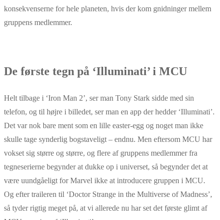
konsekvenserne for hele planeten, hvis der kom gnidninger mellem
gruppens medlemmer.
De første tegn på ‘Illuminati’ i MCU
Helt tilbage i ‘Iron Man 2’, ser man Tony Stark sidde med sin
telefon, og til højre i billedet, ser man en app der hedder ‘Illuminati’.
Det var nok bare ment som en lille easter-egg og noget man ikke
skulle tage synderlig bogstaveligt – endnu. Men eftersom MCU har
vokset sig større og større, og flere af gruppens medlemmer fra
tegneserierne begynder at dukke op i universet, så begynder det at
være uundgåeligt for Marvel ikke at introducere gruppen i MCU.
Og efter traileren til ‘Doctor Strange in the Multiverse of Madness’,
så tyder rigtig meget på, at vi allerede nu har set det første glimt af