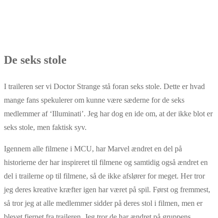
De seks stole
I traileren ser vi Doctor Strange stå foran seks stole. Dette er hvad
mange fans spekulerer om kunne være sæderne for de seks
medlemmer af ‘Illuminati’. Jeg har dog en ide om, at der ikke blot er
seks stole, men faktisk syv.
Igennem alle filmene i MCU, har Marvel ændret en del på
historierne der har inspireret til filmene og samtidig også ændret en
del i trailerne op til filmene, så de ikke afslører for meget. Her tror
jeg deres kreative kræfter igen har været på spil. Først og fremmest,
så tror jeg at alle medlemmer sidder på deres stol i filmen, men er
blevet fjernet fra traileren. Jeg tror de har ændret på gruppens