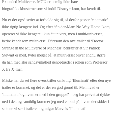
Extended Multiverse. MCU er nemlig ikke bare
biografblockbusterne som vi indtil Disney+ kom, har kendt til.
Nu er der også serier at forholde sig til, så derfor passer ‘cinematic’
ikke rigtig længere ind. Og efter ‘Spider-Man: No Way Home’ kom,
opererer vi ikke længere i kun ét univers, men i multi-universet,
bedre kendt som multiverse. Eftersom den nye trailer til ‘Doctor
Strange in the Multiverse of Madness’ bekræfter at Sir Patrick
Stewart er med, tyder meget på, at multiverset bliver endnu større,
da han med stor sandsynlighed genoptræder i rollen som Professor
X fra X-men.
Måske har du set flere overskrifter omkring ‘Illuminati’ efter den nye
trailer er kommet, og det er der en god grund til. Men hvad er
‘Illuminati’ og hvem er med i den gruppe? – Jeg har prøvet at dykke
ned i det, og samtidig kommer jeg med et bud på, hvem der sidder i
stolene vi ser i traileren og udgør Marvels ‘Illuminati’.