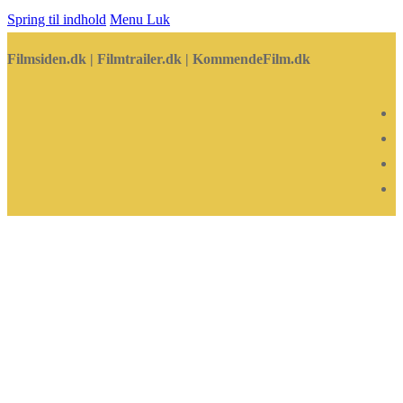
Spring til indhold
Menu
Luk
Filmsiden.dk | Filmtrailer.dk | KommendeFilm.dk