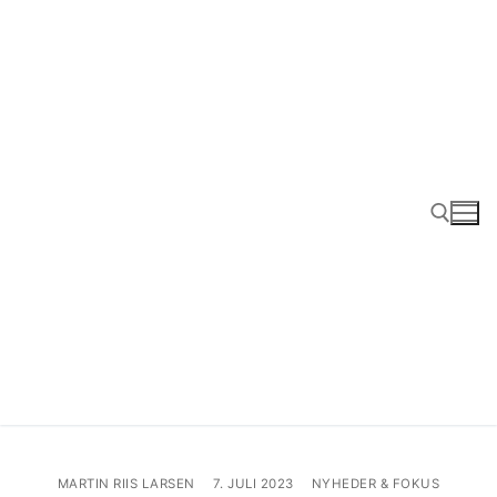
Spring
til
indhold
Søg efter:
MARTIN RIIS LARSEN
7. JULI 2023
NYHEDER & FOKUS