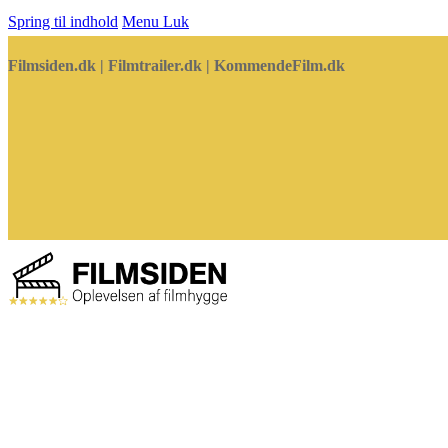
Spring til indhold
Menu
Luk
Filmsiden.dk | Filmtrailer.dk | KommendeFilm.dk