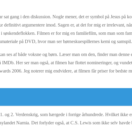
har sat gang i den diskussion. Nogle mener, det er symbol på Jesus på kor
definitivt argumentere imod. Sagen er, at det for mig er irrelevant, når 
r i søskendeflokken. Filmen er for mig en familiefilm, som man som fam
nusmateriale på DVD, hvor man ser børneskuespillernes kemi og samspil
 kan ses af både voksne og børn. Læser man om den, finder man denne ev
på IMDb. Her ser man også, at filmen har flottet nomineringer, og vundet
ds 2006. Jeg noterer mig endvidere, at filmen får priser for bedste m
1. og 2. Verdenskrig, som hærgede i forrige århundrede. Hvilket ikke er i
ntasylandet Narnia. Det forlyder også, at C.S. Lewis som ikke selv havde