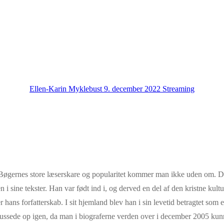
Ellen-Karin Myklebust
9. december 2022
Streaming
. Bøgernes store læserskare og popularitet kommer man ikke uden om. De
sine tekster. Han var født ind i, og derved en del af den kristne kultur
ns forfatterskab. I sit hjemland blev han i sin levetid betragtet som 
 blussede op igen, da man i biograferne verden over i december 2005 