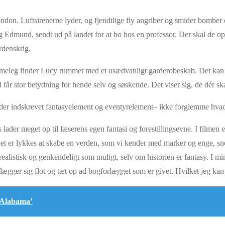
ondon. Luftsirenerne lyder, og fjendtlige fly angriber og smider bomber
 Edmund, sendt ud på landet for at bo hos en professor. Der skal de ophol
rdenskrig.
mmeleg finder Lucy rummet med et usædvanligt garderobeskab. Det kan i
d får stor betydning for hende selv og søskende. Det viser sig, de dér 
il er der indskrevet fantasyelement og eventyrelement– ikke forglemme h
 lader meget op til læserens egen fantasi og forestillingsevne. I filme
 er lykkes at skabe en verden, som vi kender med marker og enge, sne, 
 realistisk og genkendeligt som muligt, selv om historien er fantasy. I m
ægger sig flot og tæt op ad bogforlægget som er givet. Hvilket jeg kan t
 Alabama’