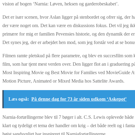
vision af bogen ‘Narnia: Løven, heksen og garderobeskabet’.
Det er især scenen, hvor Aslan ligger på stenbordet og ofrer sig, der 
der være noget om. Det kan være en diskussions fokus. Det vil jeg ikke 
primære for mig er familien Pevensies historie, og den dynamik der e
Det synes jeg, der er arbejdet hen mod, som jeg forstår ved at se bo
Filmen ramte pletskud på flere parametre, og blev en succesfilm som
film, som har tjent mest verden over. Den ligger flot an i graduering 
Most Inspiring Movie og Best Movie for Families ved MovieGuide Awar
Motion Picture, Animated or Mixed Media hos Sattelite Awards.
Læs også:
På denne dag for 73 år siden udkom ‘Askepot’
Narnia-fortællingerne blev til 7 bøger i alt. C.S. Lewis oplevede både 
klart og tydeligt et tema der handler om krig – det både reelt og i fa
højst sandsynligt har inspireret til Narniafortællingerne.