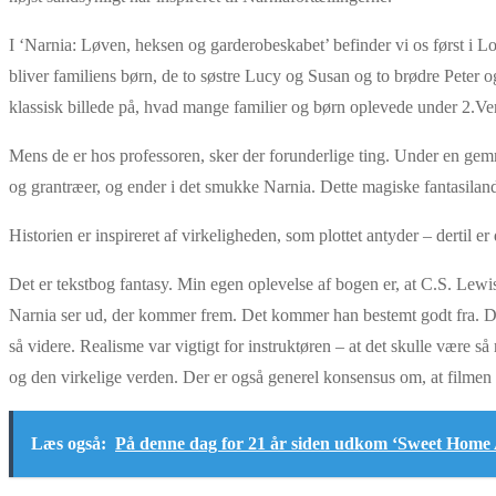
I ‘Narnia: Løven, heksen og garderobeskabet’ befinder vi os først i L
bliver familiens børn, de to søstre Lucy og Susan og to brødre Peter og
klassisk billede på, hvad mange familier og børn oplevede under 2.Ve
Mens de er hos professoren, sker der forunderlige ting. Under en ge
og grantræer, og ender i det smukke Narnia. Dette magiske fantasilan
Historien er inspireret af virkeligheden, som plottet antyder – dert
Det er tekstbog fantasy. Min egen oplevelse af bogen er, at C.S. Lewis
Narnia ser ud, der kommer frem. Det kommer han bestemt godt fra. Det
så videre. Realisme var vigtigt for instruktøren – at det skulle være så
og den virkelige verden. Der er også generel konsensus om, at filmen l
Læs også:
På denne dag for 21 år siden udkom ‘Sweet Home