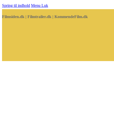
Spring til indhold
Menu
Luk
Filmsiden.dk | Filmtrailer.dk | KommendeFilm.dk