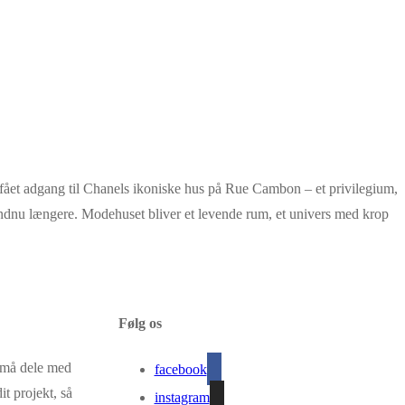
r fået adgang til Chanels ikoniske hus på Rue Cambon – et privilegium,
 endnu længere. Modehuset bliver et levende rum, et univers med krop
Følg os
g må dele med
facebook
it projekt, så
instagram