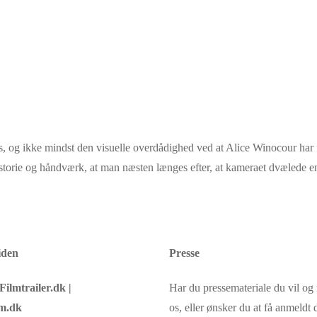
Paris, og ikke mindst den visuelle overdådighed ved at Alice Winocour ha
f historie og håndværk, at man næsten længes efter, at kameraet dvælede
iden
Presse
Filmtrailer.dk |
Har du pressemateriale du vil o
m.dk
os, eller ønsker du at få anmeldt d