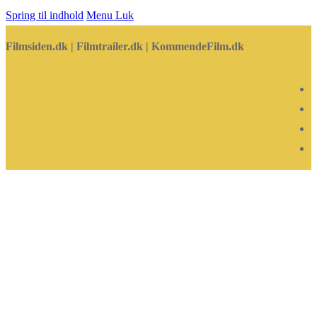
Spring til indhold
Menu
Luk
Filmsiden.dk | Filmtrailer.dk | KommendeFilm.dk