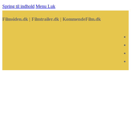
Spring til indhold
Menu
Luk
Filmsiden.dk | Filmtrailer.dk | KommendeFilm.dk