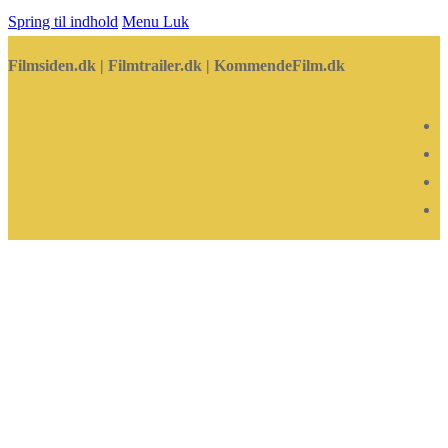
Spring til indhold
Menu
Luk
Filmsiden.dk | Filmtrailer.dk | KommendeFilm.dk