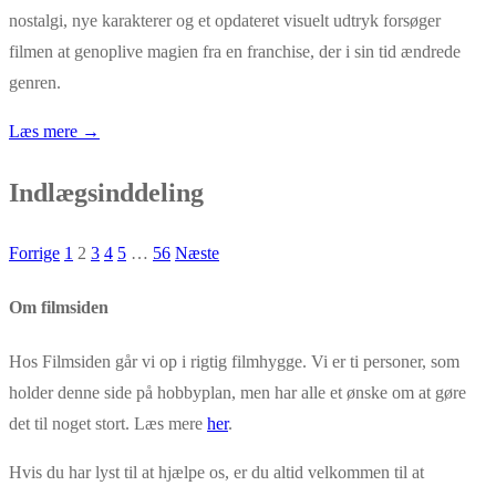
nostalgi, nye karakterer og et opdateret visuelt udtryk forsøger
filmen at genoplive magien fra en franchise, der i sin tid ændrede
genren.
Læs mere →
Indlægsinddeling
Forrige
1
2
3
4
5
…
56
Næste
Om filmsiden
Hos Filmsiden går vi op i rigtig filmhygge. Vi er ti personer, som
holder denne side på hobbyplan, men har alle et ønske om at gøre
det til noget stort. Læs mere
her
.
Hvis du har lyst til at hjælpe os, er du altid velkommen til at