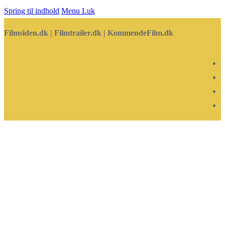
Spring til indhold
Menu
Luk
Filmsiden.dk | Filmtrailer.dk | KommendeFilm.dk