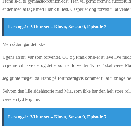
Frank skal til gymnasie-reunion-fest. Han vil gerne fremstå succesfuld
ender med at tage med Frank til fest. Casper er dog forvist til at vente
Læs også:
Vi har set – Klovn, Sæson 9, Episode 3
Men sådan går det ikke.
Ugens afsnit, var som forventet. CC og Frank ønsker at leve live fuld
vi gerne vil have det og det er som vi forventer ‘Klovn’ skal være. Ma
Jeg grinte meget, da Frank på forunderligvis kommer til at tilbringe h
Selvom den lille sidehistorie med Mia, som ikke har den helt store rolle
være en tyd kop the.
Læs også:
Vi har set – Klovn, Sæson 9, Episode 7