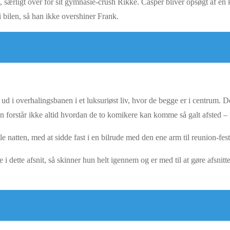
, særligt over for sit gymnasie-crush Rikke. Casper bliver opsøgt af en
 i bilen, så han ikke overshiner Frank.
t ud i overhalingsbanen i et luksuriøst liv, hvor de begge er i centrum
n forstår ikke altid hvordan de to komikere kan komme så galt afsted – 
ele natten, med at sidde fast i en bilrude med den ene arm til reunion-f
 i dette afsnit, så skinner hun helt igennem og er med til at gøre afsnitte