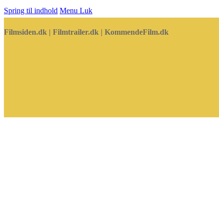
Spring til indhold
Menu
Luk
Filmsiden.dk | Filmtrailer.dk | KommendeFilm.dk