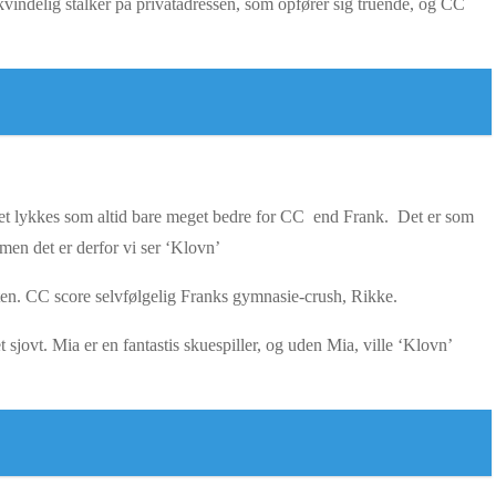
 kvindelig stalker på privatadressen, som opfører sig truende, og CC
. Det lykkes som altid bare meget bedre for CC end Frank. Det er som
men det er derfor vi ser ‘Klovn’
esten. CC score selvfølgelig Franks gymnasie-crush, Rikke.
t sjovt. Mia er en fantastis skuespiller, og uden Mia, ville ‘Klovn’