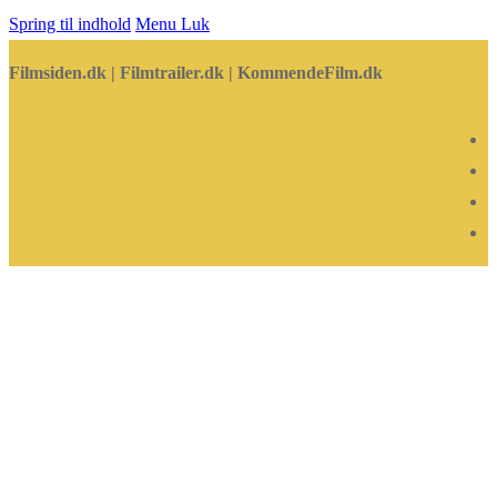
Spring til indhold
Menu
Luk
Filmsiden.dk | Filmtrailer.dk | KommendeFilm.dk