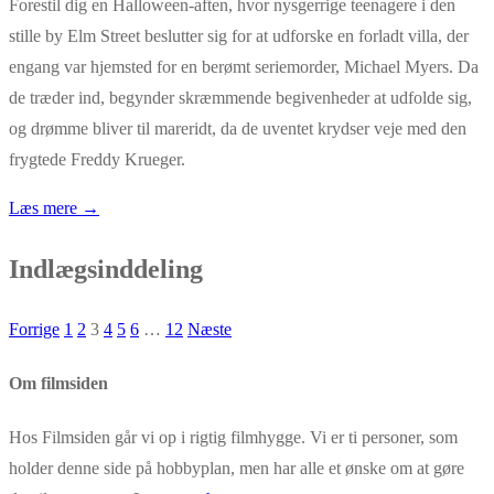
Forestil dig en Halloween-aften, hvor nysgerrige teenagere i den
stille by Elm Street beslutter sig for at udforske en forladt villa, der
engang var hjemsted for en berømt seriemorder, Michael Myers. Da
de træder ind, begynder skræmmende begivenheder at udfolde sig,
og drømme bliver til mareridt, da de uventet krydser veje med den
frygtede Freddy Krueger.
Læs mere →
Indlægsinddeling
Forrige
1
2
3
4
5
6
…
12
Næste
Om filmsiden
Hos Filmsiden går vi op i rigtig filmhygge. Vi er ti personer, som
holder denne side på hobbyplan, men har alle et ønske om at gøre