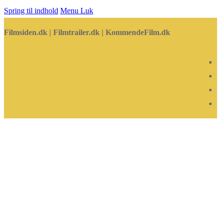
Spring til indhold
Menu
Luk
Filmsiden.dk | Filmtrailer.dk | KommendeFilm.dk