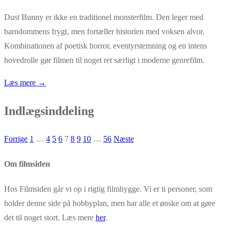
Dust Bunny er ikke en traditionel monsterfilm. Den leger med
barndommens frygt, men fortæller historien med voksen alvor.
Kombinationen af poetisk horror, eventyrstemning og en intens
hovedrolle gør filmen til noget ret særligt i moderne genrefilm.
Læs mere →
Indlægsinddeling
Forrige
1
…
4
5
6
7
8
9
10
…
56
Næste
Om filmsiden
Hos Filmsiden går vi op i rigtig filmhygge. Vi er ti personer, som
holder denne side på hobbyplan, men har alle et ønske om at gøre
det til noget stort. Læs mere
her
.