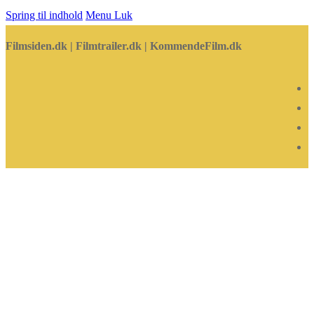
Spring til indhold
Menu
Luk
Filmsiden.dk | Filmtrailer.dk | KommendeFilm.dk