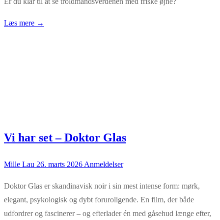
Er du klar til at se troldmandsverdenen med friske øjne?
Læs mere →
Vi har set – Doktor Glas
Mille Lau
26. marts 2026
Anmeldelser
Doktor Glas er skandinavisk noir i sin mest intense form: mørk,
elegant, psykologisk og dybt foruroligende. En film, der både
udfordrer og fascinerer – og efterlader én med gåsehud længe efter,