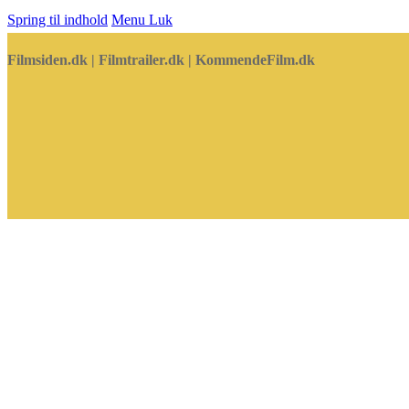
Spring til indhold
Menu
Luk
Filmsiden.dk | Filmtrailer.dk | KommendeFilm.dk