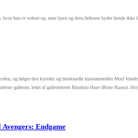
n, hvor hun er vokset op, men byen og dens beboere byder hende ikke 
den, og følger den kyniske og biseksuelle kunstanmelder Morf Vandewa
derne gallerier, ledet af galleriejeren Rhodora Haze (Rene Russo). He
il Avengers: Endgame