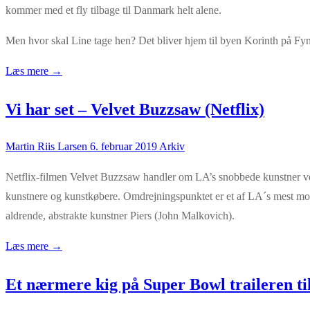
kommer med et fly tilbage til Danmark helt alene.
Men hvor skal Line tage hen? Det bliver hjem til byen Korinth på Fy
Læs mere →
Vi har set – Velvet Buzzsaw (Netflix)
Martin Riis Larsen
6. februar 2019
Arkiv
Netflix-filmen Velvet Buzzsaw handler om LA’s snobbede kunstner ver
kunstnere og kunstkøbere. Omdrejningspunktet er et af LA´s mest mor
aldrende, abstrakte kunstner Piers (John Malkovich).
Læs mere →
Et nærmere kig på Super Bowl traileren t